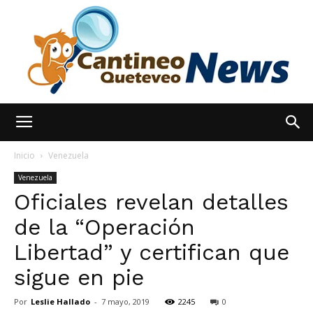
España
Inicio
Venezuela
Venezuela
Oficiales revelan detalles
Noticias
de la “Operación
Libertad” y certifican que
hoy
sigue en pie
Por
Leslie Hallado
-
7 mayo, 2019
2245
0