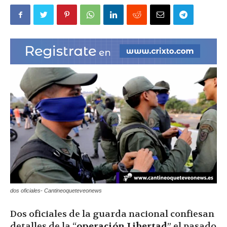
|
Ultima
Hora
|
dos oficiales- Cantineoqueteveonews
Dos oficiales de la guarda nacional confiesan
detalles de la “
operación Libertad
” el pasado