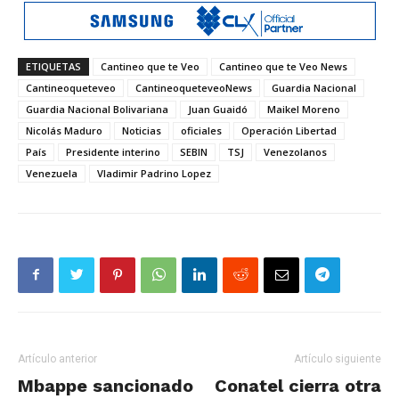
ETIQUETAS
Cantineo que te Veo
Cantineo que te Veo News
Cantineoqueteveo
CantineoqueteveoNews
Guardia Nacional
Guardia Nacional Bolivariana
Juan Guaidó
Maikel Moreno
Nicolás Maduro
Noticias
oficiales
Operación Libertad
País
Presidente interino
SEBIN
TSJ
Venezolanos
Venezuela
Vladimir Padrino Lopez
Artículo anterior
Artículo siguiente
Mbappe sancionado
Conatel cierra otra