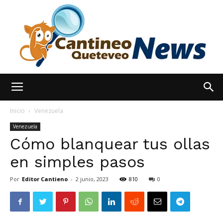
España
Inicio
Venezuela
Venezuela
Cómo blanquear tus ollas
Noticias
en simples pasos
Por
Editor Cantieno
-
2 junio, 2023
810
0
hoy