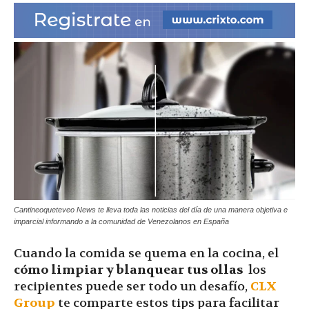
|
Ultima
Hora
|
Cantineoqueteveo News te lleva toda las noticias del día de una manera objetiva e
imparcial informando a la comunidad de Venezolanos en España
Cuando la comida se quema en la cocina, el
cómo limpiar y blanquear tus ollas
los
recipientes puede ser todo un desafío,
CLX
Group
te comparte estos tips para facilitar