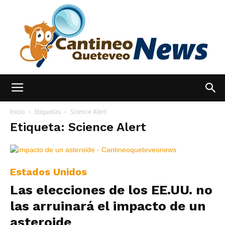
España
Inicio
Etiquetas
Science Alert
Etiqueta: Science Alert
Noticias
Estados Unidos
Las elecciones de los EE.UU. no
hoy
las arruinará el impacto de un
asteroide