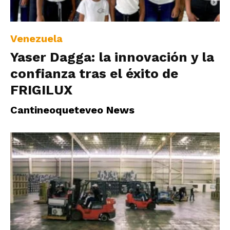
|
Venezuela
Yaser Dagga: la innovación y la
Ultima
confianza tras el éxito de
FRIGILUX
Hora
Cantineoqueteveo News
|