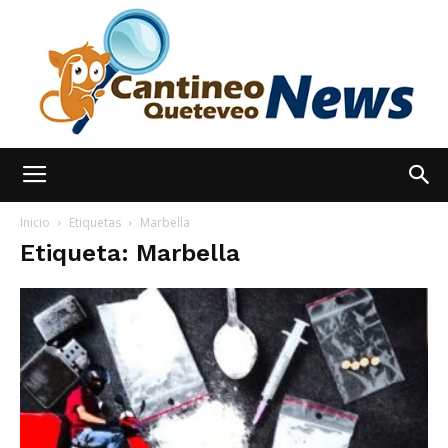
España
Inicio
Etiquetas
Marbella
Etiqueta: Marbella
Noticias
hoy