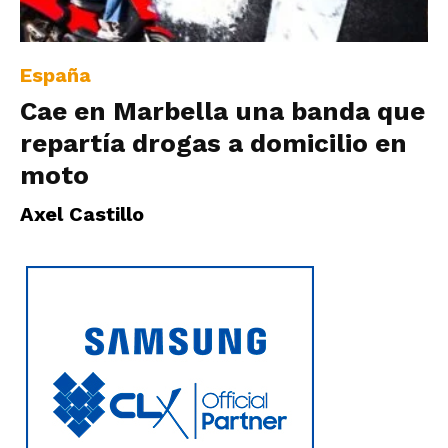
|
España
Cae en Marbella una banda que
Ultima
repartía drogas a domicilio en
moto
Hora
Axel Castillo
|