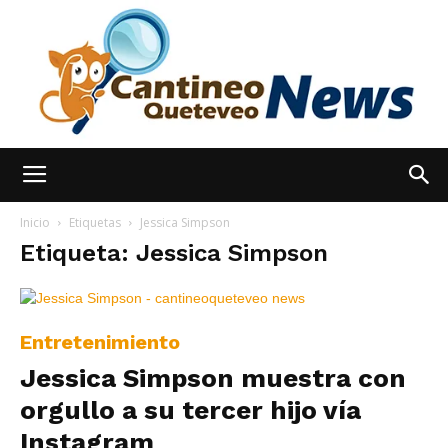
España
Inicio
Etiquetas
Jessica Simpson
Etiqueta: Jessica Simpson
Noticias
Entretenimiento
Jessica Simpson muestra con
hoy
orgullo a su tercer hijo vía
Instagram