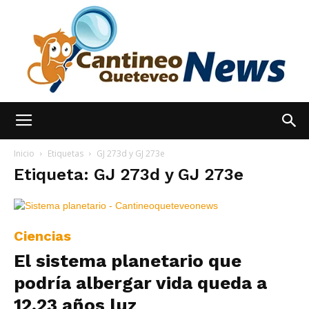
España
Inicio
Etiquetas
GJ 273d y GJ 273e
Etiqueta: GJ 273d y GJ 273e
Noticias
Ciencias
El sistema planetario que
hoy
podría albergar vida queda a
12,23 años luz