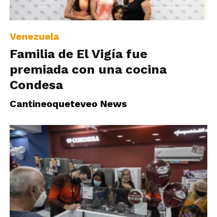
|
Venezuela
Familia de El Vigía fue
Ultima
premiada con una cocina
Condesa
Hora
Cantineoqueteveo News
|