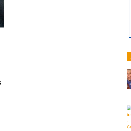
hoy
|
s
Ultima