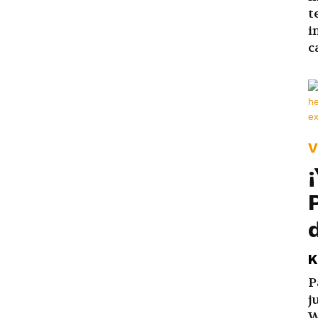
t
i
c
V
K
P
j
W