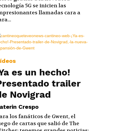
ecnología 5G se inicien las
mpresionantes llamadas cara a
ara...
ídeos
¡Ya es un hecho!
Presentado trailer
de Novigrad
aterin Crespo
ara los fanáticos de Gwent, el
uego de cartas que salió de The
itcher; tenemos grandes noticias: