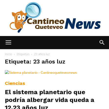
España
Inicio
Etiquetas
23 años luz
Etiqueta: 23 años luz
Noticias
Ciencias
El sistema planetario que
hoy
podría albergar vida queda a
12,23 años luz