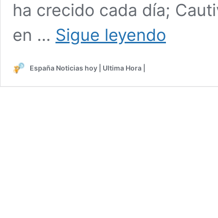
ha crecido cada día; Cauti
Maluma
en …
Sigue leyendo
hace
historia
con
España Noticias hoy | Ultima Hora |
récord
en
el
‘Mawazine
Festival’
en
Marruecos