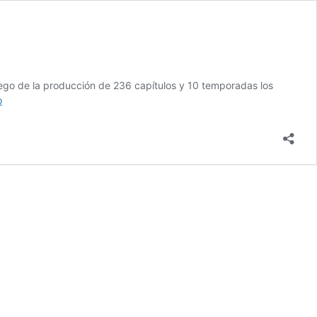
Luego de la producción de 236 capítulos y 10 temporadas los
“Friends”,
o
la
serie
de
gran
impacto
cultural
en
los
años
90
cumple
15
años