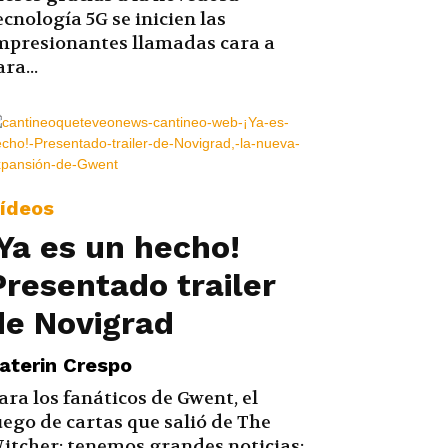
ecnología 5G se inicien las
mpresionantes llamadas cara a
ara...
ídeos
¡Ya es un hecho!
Presentado trailer
de Novigrad
aterin Crespo
ara los fanáticos de Gwent, el
uego de cartas que salió de The
itcher; tenemos grandes noticias: