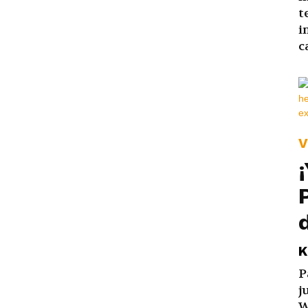
t
i
c
V
K
P
j
W