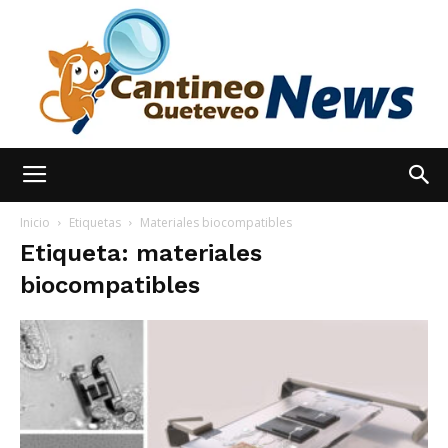
España
Inicio
Etiquetas
Materiales biocompatibles
Etiqueta: materiales
biocompatibles
Noticias
hoy