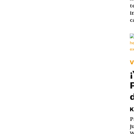
t
i
c
V
K
P
j
W