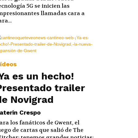
ecnología 5G se inicien las
mpresionantes llamadas cara a
ara...
ídeos
¡Ya es un hecho!
Presentado trailer
de Novigrad
aterin Crespo
ara los fanáticos de Gwent, el
uego de cartas que salió de The
itcher; tenemos grandes noticias: