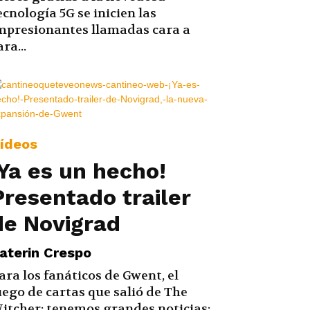
ecnología 5G se inicien las
mpresionantes llamadas cara a
ara...
ídeos
¡Ya es un hecho!
Presentado trailer
de Novigrad
aterin Crespo
ara los fanáticos de Gwent, el
uego de cartas que salió de The
itcher; tenemos grandes noticias: