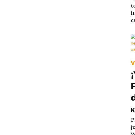
t
i
c
V
K
P
j
W