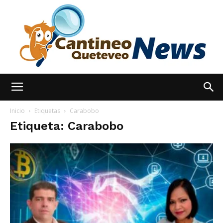
España
Inicio
Etiquetas
Carabobo
Etiqueta: Carabobo
Noticias
hoy