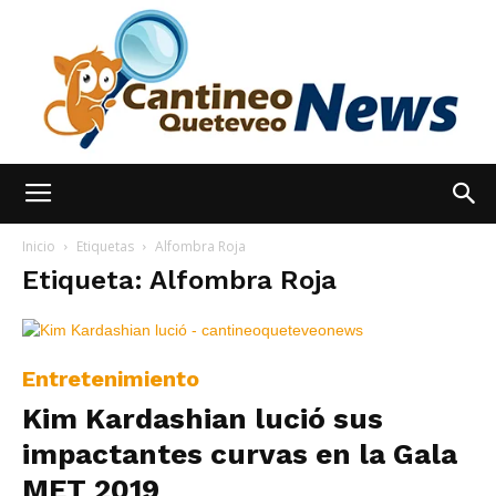
España
Inicio
Etiquetas
Alfombra Roja
Etiqueta: Alfombra Roja
Noticias
Entretenimiento
Kim Kardashian lució sus
hoy
impactantes curvas en la Gala
MET 2019