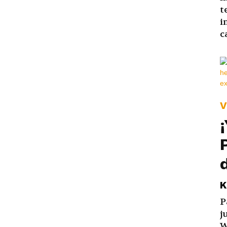
t
i
c
V
K
P
j
W