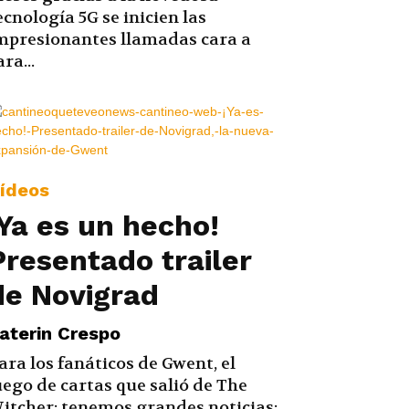
ecnología 5G se inicien las
mpresionantes llamadas cara a
ara...
ídeos
¡Ya es un hecho!
Presentado trailer
de Novigrad
aterin Crespo
ara los fanáticos de Gwent, el
uego de cartas que salió de The
itcher; tenemos grandes noticias: