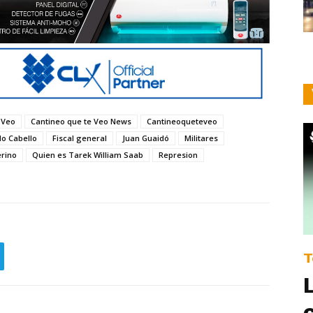
 Veo
Cantineo que te Veo News
Cantineoqueteveo
o Cabello
Fiscal general
Juan Guaidó
Militares
erino
Quien es Tarek William Saab
Represion
T