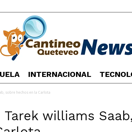
UELA
INTERNACIONAL
TECNOL
España
ab, sobre hechos en la Carlota
 Tarek williams Saab
Noticias
Carlota