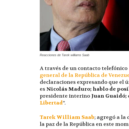
Reacciones de Tarek williams Saab
A través de un contacto telefónico
general de la República de Venezu
declaraciones expresando que el ú
es
Nicolás Maduro; hablo de posi
presidente interino
Juan Guaidó;
Libertad
”.
Tarek William Saab
; agregó a l
la paz de la República en este mom