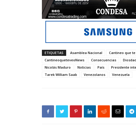
ETIQUETAS
Asamblea Nacional
Cantineo que te
CantineoqueteveoNews
Consecuencias
Diosdad
Nicolás Maduro
Noticias
País
Presidente int
Tarek William Saab
Venezolanos
Venezuela