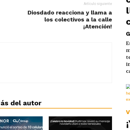
Artículo siguiente
Diosdado reacciona y llama a
los colectivos a la calle
¡Atención!
G
E
m
t
i
c
ás del autor
V