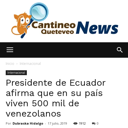
España
Inicio
Internacional
Internacional
Presidente de Ecuador
Noticias
afirma que en su país
viven 500 mil de
hoy
venezolanos
Por
Dubraska Hidalgo
-
17 julio, 2019
1912
0