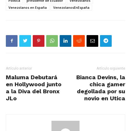
Política
presidente de Ecuador
Venezolanos
Venezolanos en España
VenezolanosEnEspaña
Artículo anterior
Artículo siguiente
Maluma Debutará
Bianca Devins, la
en Hollywood junto
chica gamer
a la Diva del Bronx
degollada por su
JLo
novio en Utica