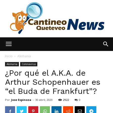
España
Inicio
Alemania
Alemania
Coronavirus
¿Por qué el A.K.A. de
Noticias
Arthur Schopenhauer es
“el Buda de Frankfurt”?
hoy
Por
Jose Espinoza
-
30 abril, 2020
2922
0