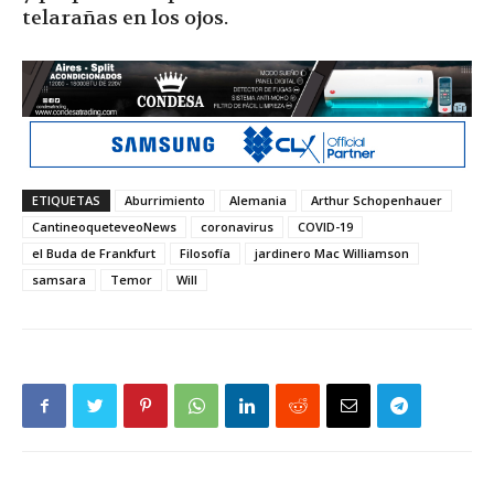
telarañas en los ojos.
ETIQUETAS
Aburrimiento
Alemania
Arthur Schopenhauer
CantineoqueteveoNews
coronavirus
COVID-19
el Buda de Frankfurt
Filosofía
jardinero Mac Williamson
samsara
Temor
Will