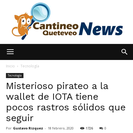
España
Inicio
Tecnología
Tecnología
Misterioso pirateo a la
Noticias
wallet de IOTA tiene
pocos rastros sólidos que
hoy
seguir
Por
Gustavo Rizquez
-
18 febrero, 2020
1726
0