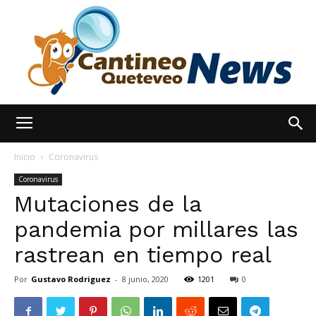
España
Inicio
Coronavirus
Coronavirus
Mutaciones de la
Noticias
pandemia por millares las
rastrean en tiempo real
hoy
Por
Gustavo Rodriguez
-
8 junio, 2020
1201
0