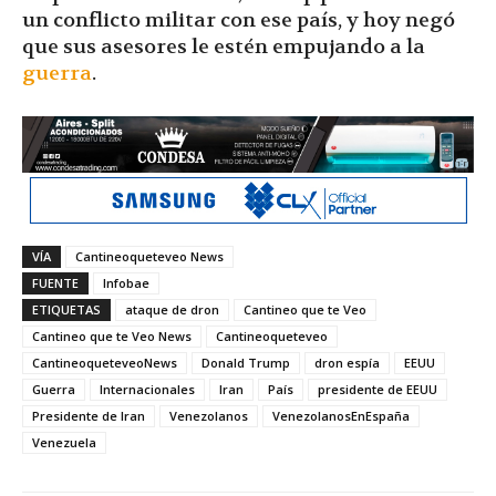
un conflicto militar con ese país, y hoy negó
que sus asesores le estén empujando a la
guerra
.
VÍA
Cantineoqueteveo News
FUENTE
Infobae
ETIQUETAS
ataque de dron
Cantineo que te Veo
Cantineo que te Veo News
Cantineoqueteveo
CantineoqueteveoNews
Donald Trump
dron espía
EEUU
Guerra
Internacionales
Iran
País
presidente de EEUU
Presidente de Iran
Venezolanos
VenezolanosEnEspaña
Venezuela