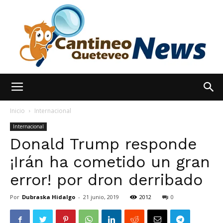
España
Inicio
Internacional
Internacional
Donald Trump responde
Noticias
¡Irán ha cometido un gran
error! por dron derribado
hoy
Por
Dubraska Hidalgo
-
21 junio, 2019
2012
0