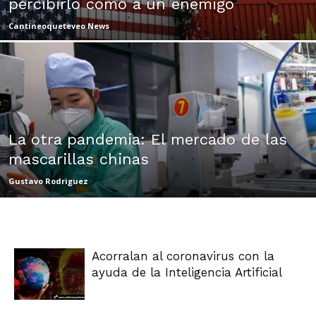
percibirlo como a un enemigo
|
Cantineoqueteveo News
Ultima
La otra pandemia: El mercado de las
Hora
mascarillas chinas
Gustavo Rodriguez
|
Acorralan al coronavirus con la
ayuda de la Inteligencia Artificial