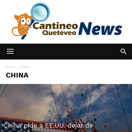
España
Inicio
China
CHINA
Noticias
hoy
China pide a EE.UU. dejar de