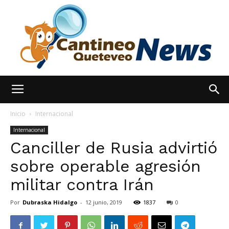
España
Inicio
Internacional
Internacional
Canciller de Rusia advirtió
Noticias
sobre operable agresión
militar contra Irán
hoy
Por
Dubraska Hidalgo
-
12 junio, 2019
1837
0