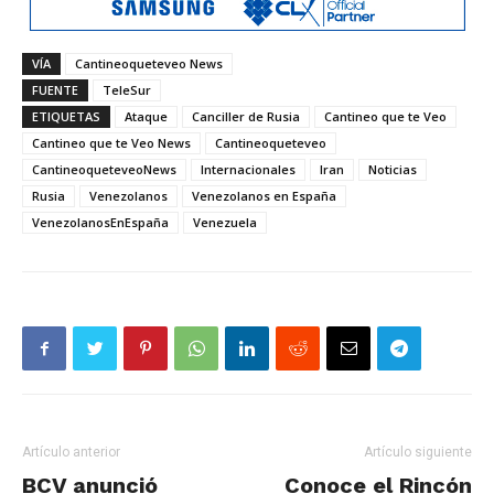
VÍA
Cantineoqueteveo News
FUENTE
TeleSur
ETIQUETAS
Ataque
Canciller de Rusia
Cantineo que te Veo
Cantineo que te Veo News
Cantineoqueteveo
CantineoqueteveoNews
Internacionales
Iran
Noticias
Rusia
Venezolanos
Venezolanos en España
VenezolanosEnEspaña
Venezuela
Artículo anterior
Artículo siguiente
BCV anunció
Conoce el Rincón