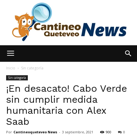
España
Inicio
Sin categoría
Sin categoría
¡En desacato! Cabo Verde
Noticias
sin cumplir medida
humanitaria con Alex
hoy
Saab
Por
Cantineoqueteveo News
-
3 septiembre, 2021
900
0