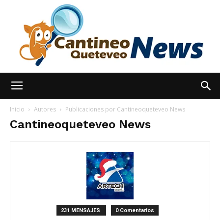
España
Inicio
Autores
Publicaciones por Cantineoqueteveo News
Cantineoqueteveo News
Noticias
hoy
231 MENSAJES
0 Comentarios