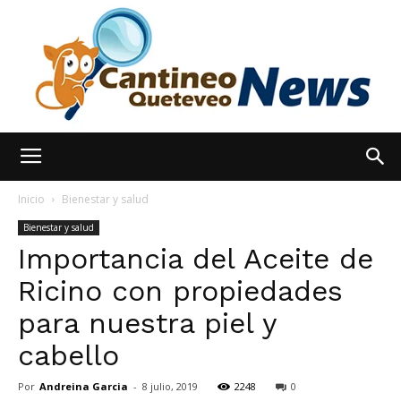
España
Inicio
Bienestar y salud
Bienestar y salud
Importancia del Aceite de
Noticias
Ricino con propiedades
para nuestra piel y
hoy
cabello
Por
Andreina Garcia
-
8 julio, 2019
2248
0