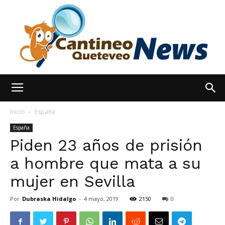
España
Inicio
España
España
Piden 23 años de prisión
Noticias
a hombre que mata a su
mujer en Sevilla
hoy
Por
Dubraska Hidalgo
-
4 mayo, 2019
2150
0