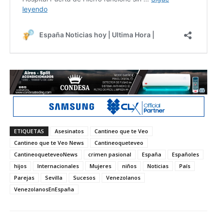
ETIQUETAS
Asesinatos
Cantineo que te Veo
Cantineo que te Veo News
Cantineoqueteveo
CantineoqueteveoNews
crimen pasional
España
Españoles
hijos
Internacionales
Mujeres
niños
Noticias
País
Parejas
Sevilla
Sucesos
Venezolanos
VenezolanosEnEspaña